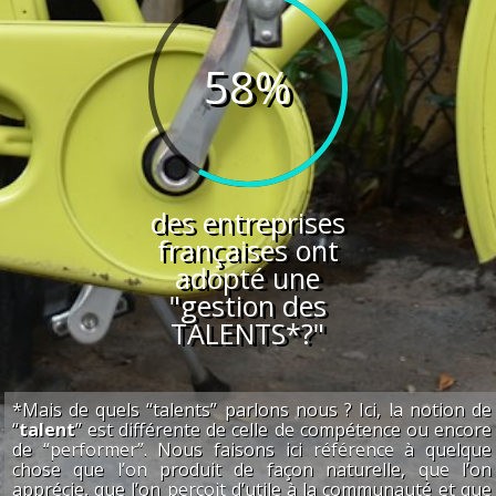
58
%
des entreprises
françaises ont
adopté une
"gestion des
TALENTS*?"
*Mais de quels “talents” parlons nous ? Ici, la notion de
“
talent
” est différente de celle de compétence ou encore
de “performer”. Nous faisons ici référence à quelque
chose que l’on produit de façon naturelle, que l’on
apprécie, que l’on perçoit d’utile à la communauté et que