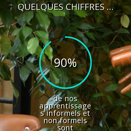
QUELQUES CHIFFRES …
90
%
de nos
apprentissage
s informels et
non formels
sont