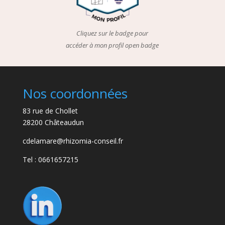
Cliquez sur le badge pour
accéder à mon profil open badge
Nos coordonnées
83 rue de Chollet
28200 Châteaudun
cdelamare@rhizomia-conseil.fr
Tel : 0661657215